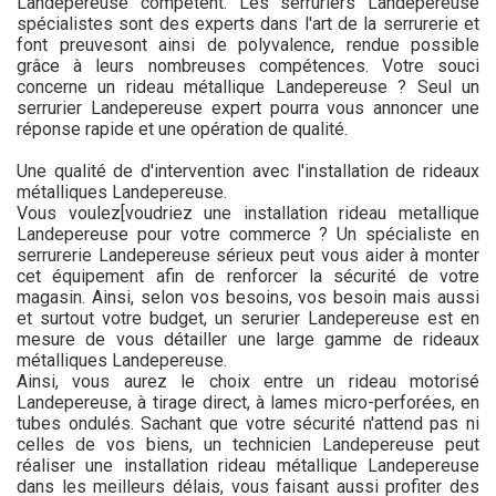
Landepereuse compétent. Les serruriers Landepereuse
spécialistes sont des experts dans l'art de la serrurerie et
font preuvesont ainsi de polyvalence, rendue possible
grâce à leurs nombreuses compétences. Votre souci
concerne un rideau métallique Landepereuse ? Seul un
serrurier Landepereuse expert pourra vous annoncer une
réponse rapide et une opération de qualité.
Une qualité de d'intervention avec l'installation de rideaux
métalliques Landepereuse.
Vous voulez[voudriez une installation rideau metallique
Landepereuse pour votre commerce ? Un spécialiste en
serrurerie Landepereuse sérieux peut vous aider à monter
cet équipement afin de renforcer la sécurité de votre
magasin. Ainsi, selon vos besoins, vos besoin mais aussi
et surtout votre budget, un serurier Landepereuse est en
mesure de vous détailler une large gamme de rideaux
métalliques Landepereuse.
Ainsi, vous aurez le choix entre un rideau motorisé
Landepereuse, à tirage direct, à lames micro-perforées, en
tubes ondulés. Sachant que votre sécurité n'attend pas ni
celles de vos biens, un technicien Landepereuse peut
réaliser une installation rideau métallique Landepereuse
dans les meilleurs délais, vous faisant aussi profiter des