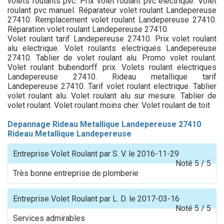
volets roulants pvc. Prix volet roulant pvc electrique. Volet
roulant pvc manuel. Réparateur volet roulant Landepereuse
27410. Remplacement volet roulant Landepereuse 27410.
Réparation volet roulant Landepereuse 27410.
Volet roulant tarif Landepereuse 27410. Prix volet roulant
alu electrique. Volet roulants electriques Landepereuse
27410. Tablier de volet roulant alu. Promo volet roulant.
Volet roulant bubendorff prix. Volets roulant electriques
Landepereuse 27410. Rideau metallique tarif
Landepereuse 27410. Tarif volet roulant electrique. Tablier
volet roulant alu. Volet roulant alu sur mesure. Tablier de
volet roulant. Volet roulant moins cher. Volet roulant de toit
Depannage Rideau Metallique Landepereuse 27410
Rideau Metallique Landepereuse
Entreprise Volet Roulant
par
S. V.
le
2016-11-29
Noté
5
/
5
Très bonne entreprise de plomberie
Entreprise Volet Roulant
par
L. D.
le
2017-03-16
Noté
5
/
5
Services admirables