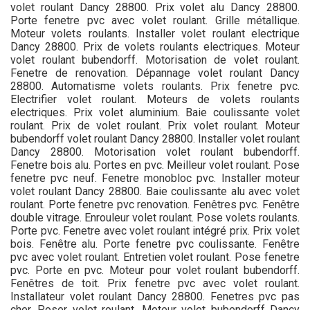
volet roulant Dancy 28800. Prix volet alu Dancy 28800.
Porte fenetre pvc avec volet roulant. Grille métallique.
Moteur volets roulants. Installer volet roulant electrique
Dancy 28800. Prix de volets roulants electriques. Moteur
volet roulant bubendorff. Motorisation de volet roulant.
Fenetre de renovation. Dépannage volet roulant Dancy
28800. Automatisme volets roulants. Prix fenetre pvc.
Electrifier volet roulant. Moteurs de volets roulants
electriques. Prix volet aluminium. Baie coulissante volet
roulant. Prix de volet roulant. Prix volet roulant. Moteur
bubendorff volet roulant Dancy 28800. Installer volet roulant
Dancy 28800. Motorisation volet roulant bubendorff.
Fenetre bois alu. Portes en pvc. Meilleur volet roulant. Pose
fenetre pvc neuf. Fenetre monobloc pvc. Installer moteur
volet roulant Dancy 28800. Baie coulissante alu avec volet
roulant. Porte fenetre pvc renovation. Fenêtres pvc. Fenêtre
double vitrage. Enrouleur volet roulant. Pose volets roulants.
Porte pvc. Fenetre avec volet roulant intégré prix. Prix volet
bois. Fenêtre alu. Porte fenetre pvc coulissante. Fenêtre
pvc avec volet roulant. Entretien volet roulant. Pose fenetre
pvc. Porte en pvc. Moteur pour volet roulant bubendorff.
Fenêtres de toit. Prix fenetre pvc avec volet roulant.
Installateur volet roulant Dancy 28800. Fenetres pvc pas
cher. Poser volet roulant. Moteur volet bubendorff Dancy