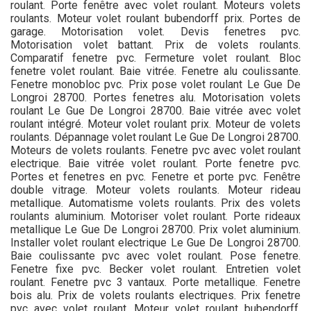
roulant. Porte fenêtre avec volet roulant. Moteurs volets
roulants. Moteur volet roulant bubendorff prix. Portes de
garage. Motorisation volet. Devis fenetres pvc.
Motorisation volet battant. Prix de volets roulants.
Comparatif fenetre pvc. Fermeture volet roulant. Bloc
fenetre volet roulant. Baie vitrée. Fenetre alu coulissante.
Fenetre monobloc pvc. Prix pose volet roulant Le Gue De
Longroi 28700. Portes fenetres alu. Motorisation volets
roulant Le Gue De Longroi 28700. Baie vitrée avec volet
roulant intégré. Moteur volet roulant prix. Moteur de volets
roulants. Dépannage volet roulant Le Gue De Longroi 28700.
Moteurs de volets roulants. Fenetre pvc avec volet roulant
electrique. Baie vitrée volet roulant. Porte fenetre pvc.
Portes et fenetres en pvc. Fenetre et porte pvc. Fenêtre
double vitrage. Moteur volets roulants. Moteur rideau
metallique. Automatisme volets roulants. Prix des volets
roulants aluminium. Motoriser volet roulant. Porte rideaux
metallique Le Gue De Longroi 28700. Prix volet aluminium.
Installer volet roulant electrique Le Gue De Longroi 28700.
Baie coulissante pvc avec volet roulant. Pose fenetre.
Fenetre fixe pvc. Becker volet roulant. Entretien volet
roulant. Fenetre pvc 3 vantaux. Porte metallique. Fenetre
bois alu. Prix de volets roulants electriques. Prix fenetre
pvc avec volet roulant. Moteur volet roulant bubendorff.