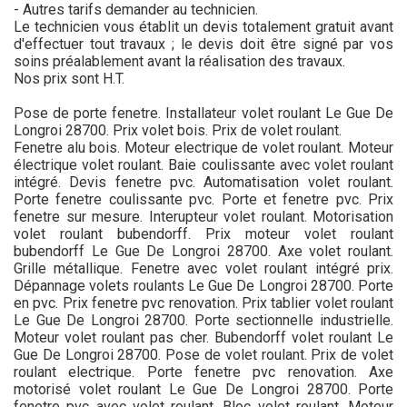
- Autres tarifs demander au technicien.
Le technicien vous établit un devis totalement gratuit avant
d'effectuer tout travaux ; le devis doit être signé par vos
soins préalablement avant la réalisation des travaux.
Nos prix sont H.T.
Pose de porte fenetre. Installateur volet roulant Le Gue De
Longroi 28700. Prix volet bois. Prix de volet roulant.
Fenetre alu bois. Moteur electrique de volet roulant. Moteur
électrique volet roulant. Baie coulissante avec volet roulant
intégré. Devis fenetre pvc. Automatisation volet roulant.
Porte fenetre coulissante pvc. Porte et fenetre pvc. Prix
fenetre sur mesure. Interupteur volet roulant. Motorisation
volet roulant bubendorff. Prix moteur volet roulant
bubendorff Le Gue De Longroi 28700. Axe volet roulant.
Grille métallique. Fenetre avec volet roulant intégré prix.
Dépannage volets roulants Le Gue De Longroi 28700. Porte
en pvc. Prix fenetre pvc renovation. Prix tablier volet roulant
Le Gue De Longroi 28700. Porte sectionnelle industrielle.
Moteur volet roulant pas cher. Bubendorff volet roulant Le
Gue De Longroi 28700. Pose de volet roulant. Prix de volet
roulant electrique. Porte fenetre pvc renovation. Axe
motorisé volet roulant Le Gue De Longroi 28700. Porte
fenetre pvc avec volet roulant. Bloc volet roulant. Moteur