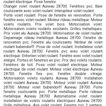
roulant électrique. Pose fenetre.
Changer volet roulant Auneau 28700. Fenêtres pvc. Baie
coulissante avec volet roulant. Interupteur volet roulant.
Porte volet roulant. Pose de fenetre en renovation. Porte
fenêtre avec volet roulant. Moteur rideau metallique. Moteur
volets roulants. Prix volet bois. Motorisation volet.
Motorisation volets roulants existants. Grilles métalliques.
Prix volet alu Auneau 28700. Motorisation de volet roulant.
Depannage rideau metallique Auneau 28700. Fenetre de
renovation pvc. Fenetre alu coulissante. Moteur de volet
roulant bubendorff. Pose de volet roulant. Installateur volet
roulant Auneau 28700. Fenetre pvc avec volet roulant
electrique. Entretien volet roulant. Fenêtre avec volet roulant
intégré. Portes et fenetres en pvc. Prix des volets roulants.
Fenêtres de toit. Pose volet roulant electrique. Moteur
electrique de volet roulant. Moteur volet électrique Auneau
28700. Fenetre fixe pvc. Fenêtre double vitrage.
Motorisation volets roulants Auneau 28700. Installation
volet roulant Auneau 28700. Moteur volet roulant Auneau
28700. Moteur volet bubendorff Auneau 28700. Porte
fenetre coulissante pvc. Porte metallique. Porte rideaux
metallique Auneau 28700. Automatisme volet roulant.
Installation de volets roulants électriques Auneau 28700.
Grille métallique. Axe volet roulant. Fenetre pvc 3 vantaux.