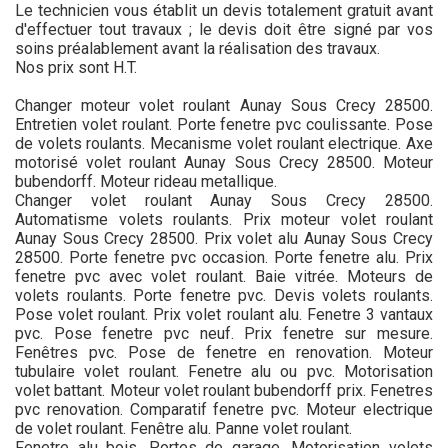
Le technicien vous établit un devis totalement gratuit avant
d'effectuer tout travaux ; le devis doit être signé par vos
soins préalablement avant la réalisation des travaux.
Nos prix sont H.T.
Changer moteur volet roulant Aunay Sous Crecy 28500.
Entretien volet roulant. Porte fenetre pvc coulissante. Pose
de volets roulants. Mecanisme volet roulant electrique. Axe
motorisé volet roulant Aunay Sous Crecy 28500. Moteur
bubendorff. Moteur rideau metallique.
Changer volet roulant Aunay Sous Crecy 28500.
Automatisme volets roulants. Prix moteur volet roulant
Aunay Sous Crecy 28500. Prix volet alu Aunay Sous Crecy
28500. Porte fenetre pvc occasion. Porte fenetre alu. Prix
fenetre pvc avec volet roulant. Baie vitrée. Moteurs de
volets roulants. Porte fenetre pvc. Devis volets roulants.
Pose volet roulant. Prix volet roulant alu. Fenetre 3 vantaux
pvc. Pose fenetre pvc neuf. Prix fenetre sur mesure.
Fenêtres pvc. Pose de fenetre en renovation. Moteur
tubulaire volet roulant. Fenetre alu ou pvc. Motorisation
volet battant. Moteur volet roulant bubendorff prix. Fenetres
pvc renovation. Comparatif fenetre pvc. Moteur electrique
de volet roulant. Fenêtre alu. Panne volet roulant.
Fenetre alu bois. Portes de garage. Motorisation volets