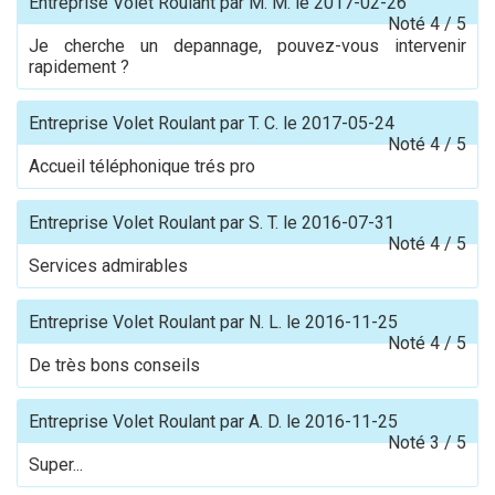
Entreprise Volet Roulant
par
M. M.
le
2017-02-26
Noté
4
/
5
Je cherche un depannage, pouvez-vous intervenir
rapidement ?
Entreprise Volet Roulant
par
T. C.
le
2017-05-24
Noté
4
/
5
Accueil téléphonique trés pro
Entreprise Volet Roulant
par
S. T.
le
2016-07-31
Noté
4
/
5
Services admirables
Entreprise Volet Roulant
par
N. L.
le
2016-11-25
Noté
4
/
5
De très bons conseils
Entreprise Volet Roulant
par
A. D.
le
2016-11-25
Noté
3
/
5
Super...