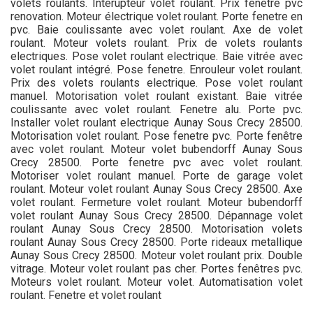
volets roulants. Interupteur volet roulant. Prix fenetre pvc
renovation. Moteur électrique volet roulant. Porte fenetre en
pvc. Baie coulissante avec volet roulant. Axe de volet
roulant. Moteur volets roulant. Prix de volets roulants
electriques. Pose volet roulant electrique. Baie vitrée avec
volet roulant intégré. Pose fenetre. Enrouleur volet roulant.
Prix des volets roulants electrique. Pose volet roulant
manuel. Motorisation volet roulant existant. Baie vitrée
coulissante avec volet roulant. Fenetre alu. Porte pvc.
Installer volet roulant electrique Aunay Sous Crecy 28500.
Motorisation volet roulant. Pose fenetre pvc. Porte fenêtre
avec volet roulant. Moteur volet bubendorff Aunay Sous
Crecy 28500. Porte fenetre pvc avec volet roulant.
Motoriser volet roulant manuel. Porte de garage volet
roulant. Moteur volet roulant Aunay Sous Crecy 28500. Axe
volet roulant. Fermeture volet roulant. Moteur bubendorff
volet roulant Aunay Sous Crecy 28500. Dépannage volet
roulant Aunay Sous Crecy 28500. Motorisation volets
roulant Aunay Sous Crecy 28500. Porte rideaux metallique
Aunay Sous Crecy 28500. Moteur volet roulant prix. Double
vitrage. Moteur volet roulant pas cher. Portes fenêtres pvc.
Moteurs volet roulant. Moteur volet. Automatisation volet
roulant. Fenetre et volet roulant