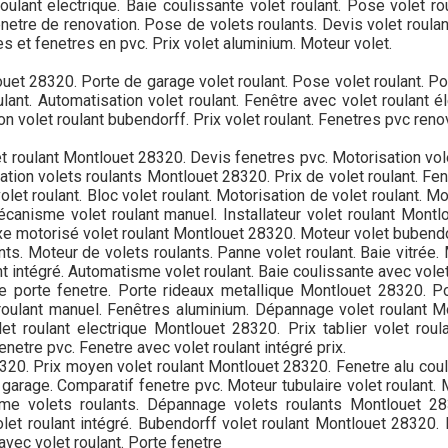
ulant electrique. Baie coulissante volet roulant. Pose volet ro
netre de renovation. Pose de volets roulants. Devis volet roulan
tes et fenetres en pvc. Prix volet aluminium. Moteur volet.
louet 28320. Porte de garage volet roulant. Pose volet roulant. P
lant. Automatisation volet roulant. Fenêtre avec volet roulant é
on volet roulant bubendorff. Prix volet roulant. Fenetres pvc reno
t roulant Montlouet 28320. Devis fenetres pvc. Motorisation volet
tion volets roulants Montlouet 28320. Prix de volet roulant. Fen
e volet roulant. Bloc volet roulant. Motorisation de volet roulant.
canisme volet roulant manuel. Installateur volet roulant Montlo
xe motorisé volet roulant Montlouet 28320. Moteur volet bubendo
ts. Moteur de volets roulants. Panne volet roulant. Baie vitrée. 
nt intégré. Automatisme volet roulant. Baie coulissante avec volet
 porte fenetre. Porte rideaux metallique Montlouet 28320. Po
t roulant manuel. Fenêtres aluminium. Dépannage volet roulant
et roulant electrique Montlouet 28320. Prix tablier volet roul
etre pvc. Fenetre avec volet roulant intégré prix.
320. Prix moyen volet roulant Montlouet 28320. Fenetre alu coul
garage. Comparatif fenetre pvc. Moteur tubulaire volet roulant.
sme volets roulants. Dépannage volets roulants Montlouet 28
let roulant intégré. Bubendorff volet roulant Montlouet 28320. 
avec volet roulant. Porte fenetre