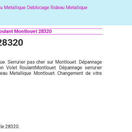
u Metallique
Deblocage Rideau Metallique
oulant Montlouet 28320
 28320
que. Serrurier pas cher sur Montlouet. Dépannage
ion Volet RoulantMontlouet. Dépannage serrurier
eau Metallique Montlouet. Changement de vitre
 le 28320.