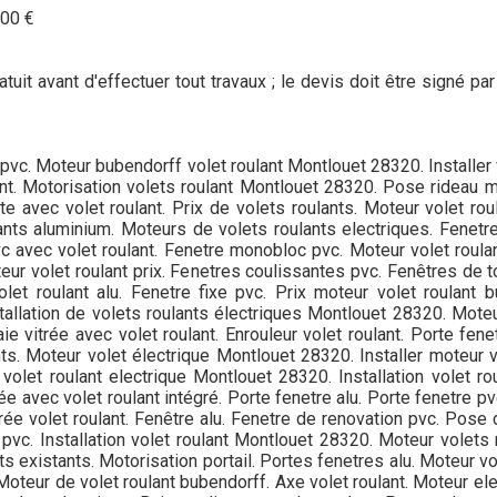
00 €
tuit avant d'effectuer tout travaux ; le devis doit être signé p
 pvc. Moteur bubendorff volet roulant Montlouet 28320. Installer
nt. Motorisation volets roulant Montlouet 28320. Pose rideau met
e avec volet roulant. Prix de volets roulants. Moteur volet roula
lants aluminium. Moteurs de volets roulants electriques. Fenetr
pvc avec volet roulant. Fenetre monobloc pvc. Moteur volet roul
eur volet roulant prix. Fenetres coulissantes pvc. Fenêtres de t
volet roulant alu. Fenetre fixe pvc. Prix moteur volet roulant
nstallation de volets roulants électriques Montlouet 28320. Moteu
e vitrée avec volet roulant. Enrouleur volet roulant. Porte fenet
ts. Moteur volet électrique Montlouet 28320. Installer moteur 
n volet roulant electrique Montlouet 28320. Installation volet 
trée avec volet roulant intégré. Porte fenetre alu. Porte fenetre p
itrée volet roulant. Fenêtre alu. Fenetre de renovation pvc. Pose
pvc. Installation volet roulant Montlouet 28320. Moteur volets r
s existants. Motorisation portail. Portes fenetres alu. Moteur vole
Moteur de volet roulant bubendorff. Axe volet roulant. Moteur ele