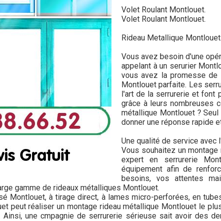
Volet Roulant Montlouet.
Volet Roulant Montlouet.
Rideau Metallique Montlouet
Vous avez besoin d'une opérat
appelant à un serurier Montl
vous avez la promesse de g
Montlouet parfaite. Les serr
l'art de la serrurerie et fon
grâce à leurs nombreuses c
métallique Montlouet ? Seul 
donner une réponse rapide et 
Une qualité de service avec l
Vous souhaitez un montage r
expert en serrurerie Mon
équipement afin de renforc
besoins, vos attentes mai
arge gamme de rideaux métalliques Montlouet.
isé Montlouet, à tirage direct, à lames micro-perforées, en tube
uet peut réaliser un montage rideau métallique Montlouet le plu
Ainsi, une cmpagnie de serrurerie sérieuse sait avoir des der