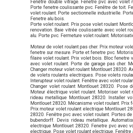
Fenêtre double vitrage. Fenetre pvc avec volet ro
Porte fenetre coulissante pvc. Fenêtre de toit. Fe
volet roulant. Porte sectionnelle industrielle. Por
Fenetre alu bois.
Porte volet roulant. Prix pose volet roulant Mont
renovation. Baie vitrée coulissante avec volet rou
alu. Porte pvc. Fermeture volet roulant. Motorisati
Moteur de volet roulant pas cher. Prix moteur vole
fenetre sur mesure. Porte et fenetre pvc. Motorisa
filaire volet roulant. Prix volet bois. Bloc fenetr
avec volet roulant. Porte de garage pas cher. Mé
Changer moteur volet roulant Montlouet 28320. A
de volets roulants electriques. Pose volets roulan
Interupteur volet roulant. Fenêtre avec volet roula
Changer volet roulant Montlouet 28320. Pose de
Moteur électrique volet roulant. Motoriser vole
rideau metallique Montlouet 28320. Installer vol
Montlouet 28320. Mécanisme volet roulant. Prix fen
Prix moteur volet roulant electrique Montlouet 28
28320. Fenêtre pvc avec volet roulant. Portes de 
bubendorff. Devis rideau metallique. Automati
electrique Montlouet 28320. Fenetre pvc avec vo
electrique. Pose volet roulant electrique. Fenêtre 