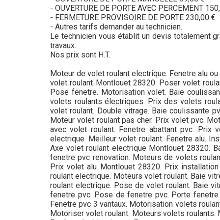
- OUVERTURE DE PORTE AVEC PERCEMENT 150,
- FERMETURE PROVISOIRE DE PORTE 230,00 €
- Autres tarifs demander au technicien.
Le technicien vous établit un devis totalement gra
travaux.
Nos prix sont H.T.
Moteur de volet roulant electrique. Fenetre alu ou
volet roulant Montlouet 28320. Poser volet roula
Pose fenetre. Motorisation volet. Baie coulissant
volets roulants électriques. Prix des volets rou
volet roulant. Double vitrage. Baie coulissante 
Moteur volet roulant pas cher. Prix volet pvc. Mot
avec volet roulant. Fenetre abattant pvc. Prix 
electrique. Meilleur volet roulant. Fenetre alu. I
Axe volet roulant electrique Montlouet 28320. Bai
fenetre pvc renovation. Moteurs de volets roulan
Prix volet alu Montlouet 28320. Prix installatio
roulant electrique. Moteurs volet roulant. Baie vi
roulant electrique. Pose de volet roulant. Baie v
fenetre pvc. Pose de fenetre pvc. Porte fenetre 
Fenetre pvc 3 vantaux. Motorisation volets roulant
Motoriser volet roulant. Moteurs volets roulants. 