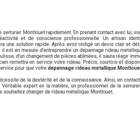
serrurier Montlouet rapidement. En prenant contact avec lui, vo
réactivité et de conscience professionnelle. Un artisan ide
 une solution rapide. Après avoir rédigé un devis clair et déta
, il est en mesure d'entreprendre un depannage rideau metalliq
coulisse, d'un changement de pièces abîmées, il saura réagir imm
cien remettra en service votre rideau. Précis, courtois et dispon
ervice pour que votre
depannage rideau metallique Montlou
écessite de la dextérité et de la connaissance. Ainsi, en conta
ité. Véritable expert en la matière, un professionnel de la serru
us souhaitez changer de rideau métallique Montlouet.