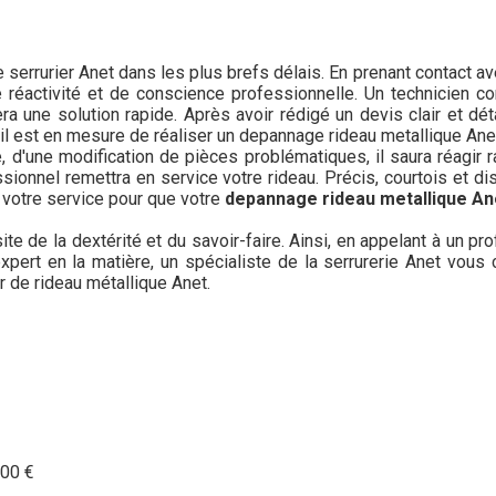
serrurier Anet dans les plus brefs délais. En prenant contact av
de réactivité et de conscience professionnelle. Un technicien 
a une solution rapide. Après avoir rédigé un devis clair et déta
 il est en mesure de réaliser un depannage rideau metallique Ane
e, d'une modification de pièces problématiques, il saura réagir 
ssionnel remettra en service votre rideau. Précis, courtois et di
 votre service pour que votre
depannage rideau metallique A
ite de la dextérité et du savoir-faire. Ainsi, en appelant à un p
e expert en la matière, un spécialiste de la serrurerie Anet vou
 de rideau métallique Anet.
00 €