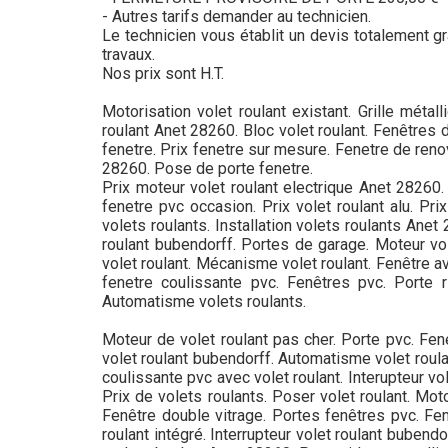
- Autres tarifs demander au technicien.
Le technicien vous établit un devis totalement gra
travaux.
Nos prix sont H.T.
Motorisation volet roulant existant. Grille méta
roulant Anet 28260. Bloc volet roulant. Fenêtres d
fenetre. Prix fenetre sur mesure. Fenetre de renova
28260. Pose de porte fenetre.
Prix moteur volet roulant electrique Anet 28260. F
fenetre pvc occasion. Prix volet roulant alu. Pri
volets roulants. Installation volets roulants Ane
roulant bubendorff. Portes de garage. Moteur vol
volet roulant. Mécanisme volet roulant. Fenêtre ave
fenetre coulissante pvc. Fenêtres pvc. Porte 
Automatisme volets roulants.
Moteur de volet roulant pas cher. Porte pvc. Fene
volet roulant bubendorff. Automatisme volet roula
coulissante pvc avec volet roulant. Interupteur vol
Prix de volets roulants. Poser volet roulant. Mot
Fenêtre double vitrage. Portes fenêtres pvc. Fene
roulant intégré. Interrupteur volet roulant bubend