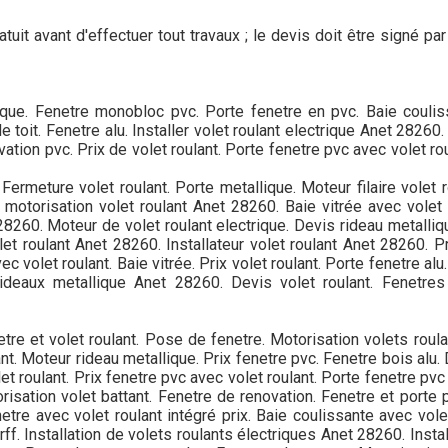
tuit avant d'effectuer tout travaux ; le devis doit être signé p
llique. Fenetre monobloc pvc. Porte fenetre en pvc. Baie coulis
e toit. Fenetre alu. Installer volet roulant electrique Anet 28260
tion pvc. Prix de volet roulant. Porte fenetre pvc avec volet roul
ermeture volet roulant. Porte metallique. Moteur filaire volet r
x motorisation volet roulant Anet 28260. Baie vitrée avec volet 
t 28260. Moteur de volet roulant electrique. Devis rideau metall
et roulant Anet 28260. Installateur volet roulant Anet 28260. Pr
c volet roulant. Baie vitrée. Prix volet roulant. Porte fenetre al
rideaux metallique Anet 28260. Devis volet roulant. Fenetre
tre et volet roulant. Pose de fenetre. Motorisation volets roul
nt. Moteur rideau metallique. Prix fenetre pvc. Fenetre bois alu.
et roulant. Prix fenetre pvc avec volet roulant. Porte fenetre pvc
orisation volet battant. Fenetre de renovation. Fenetre et porte 
tre avec volet roulant intégré prix. Baie coulissante avec volet
orff. Installation de volets roulants électriques Anet 28260. Inst