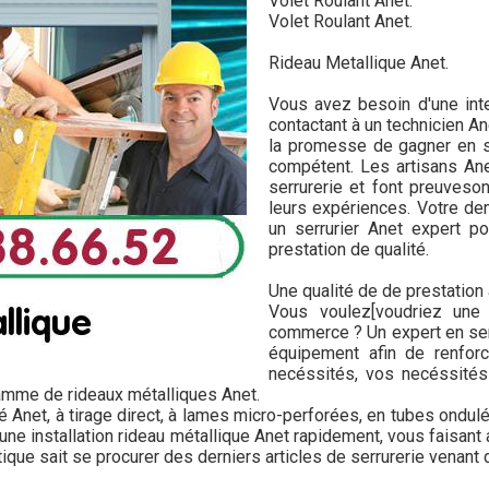
Volet Roulant Anet.
Volet Roulant Anet.
Rideau Metallique Anet.
Vous avez besoin d'une inter
contactant à un technicien An
la promesse de gagner en sé
compétent. Les artisans Ane
serrurerie et font preuveso
leurs expériences. Votre de
un serrurier Anet expert p
prestation de qualité.
Une qualité de de prestation
Vous voulez[voudriez une i
commerce ? Un expert en serr
équipement afin de renforc
necéssités, vos necéssités 
gamme de rideaux métalliques Anet.
sé Anet, à tirage direct, à lames micro-perforées, en tubes ondul
 une installation rideau métallique Anet rapidement, vous faisant
tique sait se procurer des derniers articles de serrurerie venant