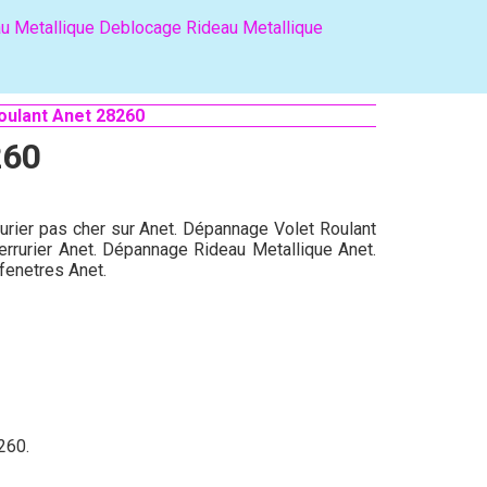
u Metallique
Deblocage Rideau Metallique
oulant Anet 28260
260
rurier pas cher sur Anet. Dépannage Volet Roulant
errurier Anet. Dépannage Rideau Metallique Anet.
fenetres Anet.
260.