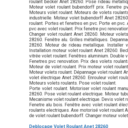
roulant becker Anet 28260. Pose rideau metalliqu
Moteur volet roulant bubendorff prix. Fenetre pv
Moteurs volet roulant. Moteurs de volets roulants
industrielle. Moteur volet bubendorff Anet 28260.
roulant. Portes et fenetres en pvc. Porte en pvc. 
pvc avec volet roulant. Prix fenetre pvc renovation
Changer volet roulant Anet 28260. Moteur volets r
28260. Fenêtre alu. Grilles métalliques. Depanna
28260. Moteur de rideau metallique. Installer v
Installation moteur volet roulant Anet 28260. Beck
vitrée volet roulant. Fenêtres aluminium. Double v
Fenetres pvc renovation. Prix des volets roulant
Moteur de volet roulant. Prix moteur volet roulan
Moteur volets roulant. Dépannage volet roulant An
volet électrique Anet 28260. Enrouleur volet roul
Moteurs volets roulants. Pose volet roulant.
Porte volet roulant. Motoriser volet roulant man
28260. Pose volet roulant electrique. Moteur tub
Mecanisme volet roulant electrique. Devis volet ro
Fenetre alu bois. Fenêtre avec volet roulant éle
roulants electriques. Axe motorisé volet roulant A
de volet roulant bubendorff. Changer moteur volet
Deblocage Volet Roulant Anet 28260