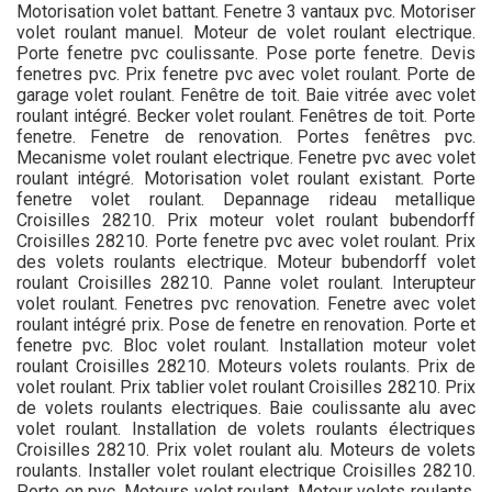
Motorisation volet battant. Fenetre 3 vantaux pvc. Motoriser
volet roulant manuel. Moteur de volet roulant electrique.
Porte fenetre pvc coulissante. Pose porte fenetre. Devis
fenetres pvc. Prix fenetre pvc avec volet roulant. Porte de
garage volet roulant. Fenêtre de toit. Baie vitrée avec volet
roulant intégré. Becker volet roulant. Fenêtres de toit. Porte
fenetre. Fenetre de renovation. Portes fenêtres pvc.
Mecanisme volet roulant electrique. Fenetre pvc avec volet
roulant intégré. Motorisation volet roulant existant. Porte
fenetre volet roulant. Depannage rideau metallique
Croisilles 28210. Prix moteur volet roulant bubendorff
Croisilles 28210. Porte fenetre pvc avec volet roulant. Prix
des volets roulants electrique. Moteur bubendorff volet
roulant Croisilles 28210. Panne volet roulant. Interupteur
volet roulant. Fenetres pvc renovation. Fenetre avec volet
roulant intégré prix. Pose de fenetre en renovation. Porte et
fenetre pvc. Bloc volet roulant. Installation moteur volet
roulant Croisilles 28210. Moteurs volets roulants. Prix de
volet roulant. Prix tablier volet roulant Croisilles 28210. Prix
de volets roulants electriques. Baie coulissante alu avec
volet roulant. Installation de volets roulants électriques
Croisilles 28210. Prix volet roulant alu. Moteurs de volets
roulants. Installer volet roulant electrique Croisilles 28210.
Porte en pvc. Moteurs volet roulant. Moteur volets roulants.