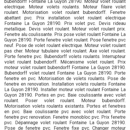
bubendorff Fontaine La Guyon 28190. Moteur volet roulant
electrique. Moteur volets roulants. Moteur filaire volet
roulant. Motorisation volet roulant bubendorff. Fenetre
abattant pvc. Prix installation volet roulant electrique
Fontaine La Guyon 28190. Prix volet pvc. Devis rideau
metallique. Devis volet roulant. Moteur volet roulant prix.
Fenetre alu coulissante. Prix pose volet roulant Fontaine La
Guyon 28190. Porte fenetre volet roulant. Pose fenetre pvc
neuf. Pose de volet roulant electrique. Moteur volet roulant
pas cher. Moteur tubulaire volet roulant. Axe volet roulant.
Porte fenetre pvc. Bubendorff volets roulants. Interrupteur
volet roulant bubendorff. Mécanisme volet roulant. Prix
moteur volet roulant bubendorff Fontaine La Guyon 28190.
Bubendorff volet roulant Fontaine La Guyon 28190. Porte
fenetre en pvc. Motorisation de volets roulants. Pose de
fenetre en renovation. Installation volets roulants Fontaine
La Guyon 28190. Installer moteur volet roulant Fontaine La
Guyon 28190. Portes en pvc. Baie coulissante avec volet
roulant. Poser volet roulant. Moteur bubendorff.
Motorisation volets roulants existants. Portes et fenetres
en pvc. Baie coulissante pvc avec volet roulant. Porte
fenetre pvc renovation. Fenetre monobloc pvc. Prix fenetre
pvc. Dépannage volet roulant Fontaine La Guyon 28190.
Pose de fenetre pvc. Fenetre fixe pvc. Changer moteur