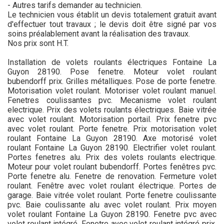
- Autres tarifs demander au technicien.
Le technicien vous établit un devis totalement gratuit avant
d'effectuer tout travaux ; le devis doit être signé par vos
soins préalablement avant la réalisation des travaux.
Nos prix sont H.T.
Installation de volets roulants électriques Fontaine La
Guyon 28190. Pose fenetre. Moteur volet roulant
bubendorff prix. Grilles métalliques. Pose de porte fenetre.
Motorisation volet roulant. Motoriser volet roulant manuel.
Fenetres coulissantes pvc. Mecanisme volet roulant
electrique. Prix des volets roulants électriques. Baie vitrée
avec volet roulant. Motorisation portail. Prix fenetre pvc
avec volet roulant. Porte fenetre. Prix motorisation volet
roulant Fontaine La Guyon 28190. Axe motorisé volet
roulant Fontaine La Guyon 28190. Electrifier volet roulant.
Portes fenetres alu. Prix des volets roulants electrique.
Moteur pour volet roulant bubendorff. Portes fenêtres pvc.
Porte fenetre alu. Fenetre de renovation. Fermeture volet
roulant. Fenêtre avec volet roulant électrique. Portes de
garage. Baie vitrée volet roulant. Porte fenetre coulissante
pvc. Baie coulissante alu avec volet roulant. Prix moyen
volet roulant Fontaine La Guyon 28190. Fenetre pvc avec
volet roulant intégré. Fenetre avec volet roulant intégré prix.