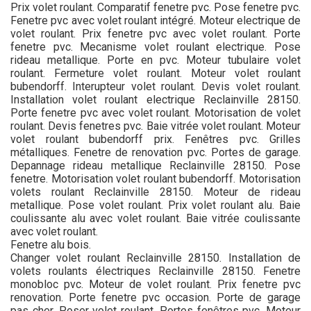
Prix volet roulant. Comparatif fenetre pvc. Pose fenetre pvc.
Fenetre pvc avec volet roulant intégré. Moteur electrique de
volet roulant. Prix fenetre pvc avec volet roulant. Porte
fenetre pvc. Mecanisme volet roulant electrique. Pose
rideau metallique. Porte en pvc. Moteur tubulaire volet
roulant. Fermeture volet roulant. Moteur volet roulant
bubendorff. Interupteur volet roulant. Devis volet roulant.
Installation volet roulant electrique Reclainville 28150.
Porte fenetre pvc avec volet roulant. Motorisation de volet
roulant. Devis fenetres pvc. Baie vitrée volet roulant. Moteur
volet roulant bubendorff prix. Fenêtres pvc. Grilles
métalliques. Fenetre de renovation pvc. Portes de garage.
Depannage rideau metallique Reclainville 28150. Pose
fenetre. Motorisation volet roulant bubendorff. Motorisation
volets roulant Reclainville 28150. Moteur de rideau
metallique. Pose volet roulant. Prix volet roulant alu. Baie
coulissante alu avec volet roulant. Baie vitrée coulissante
avec volet roulant.
Fenetre alu bois.
Changer volet roulant Reclainville 28150. Installation de
volets roulants électriques Reclainville 28150. Fenetre
monobloc pvc. Moteur de volet roulant. Prix fenetre pvc
renovation. Porte fenetre pvc occasion. Porte de garage
pas cher. Poser volet roulant. Portes fenêtres pvc. Moteur