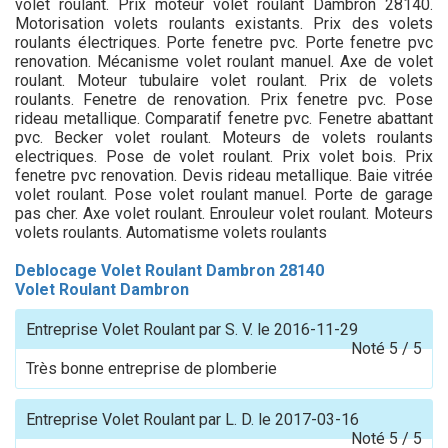
volet roulant. Prix moteur volet roulant Dambron 28140.
Motorisation volets roulants existants. Prix des volets
roulants électriques. Porte fenetre pvc. Porte fenetre pvc
renovation. Mécanisme volet roulant manuel. Axe de volet
roulant. Moteur tubulaire volet roulant. Prix de volets
roulants. Fenetre de renovation. Prix fenetre pvc. Pose
rideau metallique. Comparatif fenetre pvc. Fenetre abattant
pvc. Becker volet roulant. Moteurs de volets roulants
electriques. Pose de volet roulant. Prix volet bois. Prix
fenetre pvc renovation. Devis rideau metallique. Baie vitrée
volet roulant. Pose volet roulant manuel. Porte de garage
pas cher. Axe volet roulant. Enrouleur volet roulant. Moteurs
volets roulants. Automatisme volets roulants
Deblocage Volet Roulant Dambron 28140
Volet Roulant Dambron
Entreprise Volet Roulant
par
S. V.
le
2016-11-29
Noté
5
/
5
Très bonne entreprise de plomberie
Entreprise Volet Roulant
par
L. D.
le
2017-03-16
Noté
5
/
5