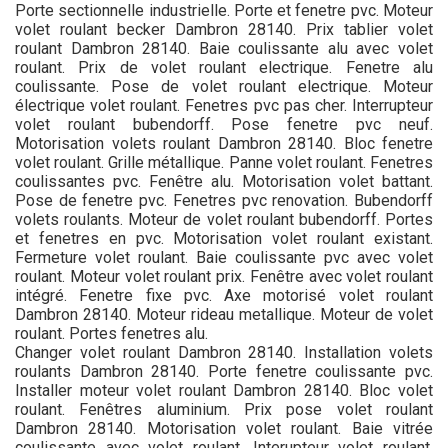
Porte sectionnelle industrielle. Porte et fenetre pvc. Moteur
volet roulant becker Dambron 28140. Prix tablier volet
roulant Dambron 28140. Baie coulissante alu avec volet
roulant. Prix de volet roulant electrique. Fenetre alu
coulissante. Pose de volet roulant electrique. Moteur
électrique volet roulant. Fenetres pvc pas cher. Interrupteur
volet roulant bubendorff. Pose fenetre pvc neuf.
Motorisation volets roulant Dambron 28140. Bloc fenetre
volet roulant. Grille métallique. Panne volet roulant. Fenetres
coulissantes pvc. Fenêtre alu. Motorisation volet battant.
Pose de fenetre pvc. Fenetres pvc renovation. Bubendorff
volets roulants. Moteur de volet roulant bubendorff. Portes
et fenetres en pvc. Motorisation volet roulant existant.
Fermeture volet roulant. Baie coulissante pvc avec volet
roulant. Moteur volet roulant prix. Fenêtre avec volet roulant
intégré. Fenetre fixe pvc. Axe motorisé volet roulant
Dambron 28140. Moteur rideau metallique. Moteur de volet
roulant. Portes fenetres alu.
Changer volet roulant Dambron 28140. Installation volets
roulants Dambron 28140. Porte fenetre coulissante pvc.
Installer moteur volet roulant Dambron 28140. Bloc volet
roulant. Fenêtres aluminium. Prix pose volet roulant
Dambron 28140. Motorisation volet roulant. Baie vitrée
coulissante avec volet roulant. Interupteur volet roulant.