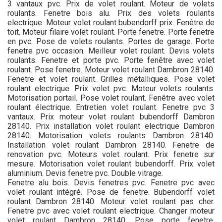
3 vantaux pvc. Prix de volet roulant. Moteur de volets
roulants. Fenetre bois alu. Prix des volets roulants
electrique. Moteur volet roulant bubendorff prix. Fenêtre de
toit. Moteur filaire volet roulant. Porte fenetre. Porte fenetre
en pvc. Pose de volets roulants. Portes de garage. Porte
fenetre pvc occasion. Meilleur volet roulant. Devis volets
roulants. Fenetre et porte pvc. Porte fenêtre avec volet
roulant. Pose fenetre. Moteur volet roulant Dambron 28140.
Fenetre et volet roulant. Grilles métalliques. Pose volet
roulant electrique. Prix volet pvc. Moteur volets roulants.
Motorisation portail. Pose volet roulant. Fenêtre avec volet
roulant électrique. Entretien volet roulant. Fenetre pvc 3
vantaux. Prix moteur volet roulant bubendorff Dambron
28140. Prix installation volet roulant electrique Dambron
28140. Motorisation volets roulants Dambron 28140.
Installation volet roulant Dambron 28140. Fenetre de
renovation pvc. Moteurs volet roulant. Prix fenetre sur
mesure. Motorisation volet roulant bubendorff. Prix volet
aluminium. Devis fenetre pvc. Double vitrage.
Fenetre alu bois. Devis fenetres pvc. Fenetre pvc avec
volet roulant intégré. Pose de fenetre. Bubendorff volet
roulant Dambron 28140. Moteur volet roulant pas cher.
Fenetre pvc avec volet roulant electrique. Changer moteur
volet roulant Dambron 28140. Pose porte fenetre.