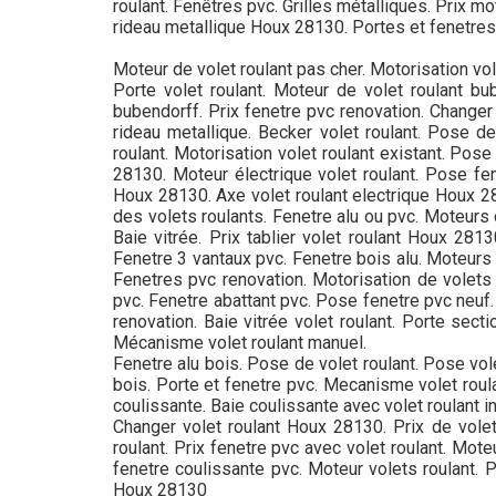
roulant. Fenêtres pvc. Grilles métalliques. Prix 
rideau metallique Houx 28130. Portes et fenetres
Moteur de volet roulant pas cher. Motorisation vol
Porte volet roulant. Moteur de volet roulant bu
bubendorff. Prix fenetre pvc renovation. Changer
rideau metallique. Becker volet roulant. Pose de
roulant. Motorisation volet roulant existant. Pos
28130. Moteur électrique volet roulant. Pose fen
Houx 28130. Axe volet roulant electrique Houx 281
des volets roulants. Fenetre alu ou pvc. Moteurs d
Baie vitrée. Prix tablier volet roulant Houx 281
Fenetre 3 vantaux pvc. Fenetre bois alu. Moteurs 
Fenetres pvc renovation. Motorisation de volets 
pvc. Fenetre abattant pvc. Pose fenetre pvc neuf.
renovation. Baie vitrée volet roulant. Porte secti
Mécanisme volet roulant manuel.
Fenetre alu bois. Pose de volet roulant. Pose vol
bois. Porte et fenetre pvc. Mecanisme volet roula
coulissante. Baie coulissante avec volet roulant i
Changer volet roulant Houx 28130. Prix de volet
roulant. Prix fenetre pvc avec volet roulant. Mote
fenetre coulissante pvc. Moteur volets roulant. P
Houx 28130