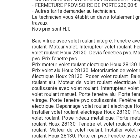
- FERMETURE PROVISOIRE DE PORTE 230,00 €
- Autres tarifs demander au technicien.
Le technicien vous établit un devis totalement gra
travaux.
Nos prix sont H.T.
Baie vitrée avec volet roulant intégré. Fenetre av
roulant. Moteur volet. Interupteur volet roulant. 
volet roulant Houx 28130. Devis fenetres pvc. Mo
pvc. Prix fenetre pvc.
Prix moteur volet roulant electrique Houx 28130. 
Prix volet alu Houx 28130. Motorisation de volet 
électrique Houx 28130. Poser volet roulant. Baie 
roulant alu. Moteur de volet roulant electrique.
coulissante avec volet roulant. Interrupteur vole
volet roulant manuel. Porte fenetre alu. Porte fe
vitrage. Porte fenetre pvc coulissante. Fenêtre a
electrique. Depannage volet roulant electrique Hou
Installer volet roulant electrique Houx 28130. Pr
volet roulant. Pose rideau metallique. Porte meta
roulant Houx 28130. Fenetre et volet roulant. A
roulant. Moteur de volet roulant. Installer vole
roulant Houx 28130. Porte en pvc. Fenêtre avec vole