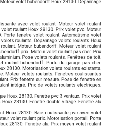
ant. Moteur volet bubendorff Houx 28130. Depannage
issante avec volet roulant. Moteur volet roulant
 volet roulant Houx 28130. Prix volet pvc. Moteur
0. Porte fenetre volet roulant. Automatisme volet
rs volets roulants. Dépannage volets roulants Houx
 roulant. Moteur bubendorff. Moteur volet roulant
bendorff prix. Moteur volet roulant pas cher. Prix
 aluminium. Pose volets roulants. Fenêtres de toit.
let roulant bubendorff. Porte de garage pas cher.
oux 28130. Motorisation volets roulants existants.
ue. Moteur volets roulants. Fenetres coulissantes
ulant. Prix fenetre sur mesure. Pose de fenetre en
ulant intégré. Prix de volets roulants electriques.
ique Houx 28130. Fenetre pvc 3 vantaux. Prix volet
ts Houx 28130. Fenêtre double vitrage. Fenetre alu
lant Houx 28130. Baie coulissante pvc avec volet
eur volet roulant prix. Motorisation portail. Porte
 Houx 28130. Fenetre alu. Prix moyen volet roulant