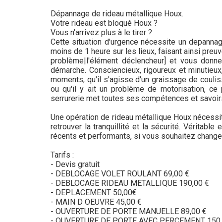
Dépannage de rideau métallique Houx.
Votre rideau est bloqué Houx ?
Vous n'arrivez plus à le tirer ?
Cette situation d'urgence nécessite un depannag
moins de 1 heure sur les lieux, faisant ainsi pre
problème|l'élément déclencheur] et vous donnera
démarche. Consciencieux, rigoureux et minutieux
moments, qu'il s'agisse d'un graissage de couli
ou qu'il y ait un problème de motorisation, ce 
serrurerie met toutes ses compétences et savoir
Une opération de rideau métallique Houx nécessite
retrouver la tranquillité et la sécurité. Véritabl
récents et performants, si vous souhaitez change
Tarifs :
- Devis gratuit
- DEBLOCAGE VOLET ROULANT 69,00 €
- DEBLOCAGE RIDEAU METALLIQUE 190,00 €
- DEPLACEMENT 50,00€
- MAIN D OEUVRE 45,00 €
- OUVERTURE DE PORTE MANUELLE 89,00 €
- OUVERTURE DE PORTE AVEC PERCEMENT 150,