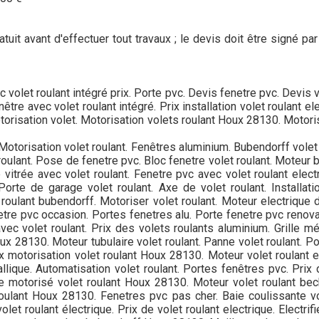
tuit avant d'effectuer tout travaux ; le devis doit être signé p
ec volet roulant intégré prix. Porte pvc. Devis fenetre pvc. Devis 
Fenêtre avec volet roulant intégré. Prix installation volet roulant
torisation volet. Motorisation volets roulant Houx 28130. Motori
Motorisation volet roulant. Fenêtres aluminium. Bubendorff vole
roulant. Pose de fenetre pvc. Bloc fenetre volet roulant. Moteur
vitrée avec volet roulant. Fenetre pvc avec volet roulant electr
 Porte de garage volet roulant. Axe de volet roulant. Installa
t roulant bubendorff. Motoriser volet roulant. Moteur electrique 
netre pvc occasion. Portes fenetres alu. Porte fenetre pvc renova
vec volet roulant. Prix des volets roulants aluminium. Grille mét
x 28130. Moteur tubulaire volet roulant. Panne volet roulant. Po
ix motorisation volet roulant Houx 28130. Moteur volet roulant 
llique. Automatisation volet roulant. Portes fenêtres pvc. Prix d
xe motorisé volet roulant Houx 28130. Moteur volet roulant be
t roulant Houx 28130. Fenetres pvc pas cher. Baie coulissante vo
t roulant électrique. Prix de volet roulant electrique. Electrifie