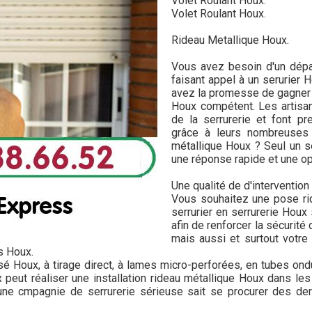
Volet Roulant Houx.
Volet Roulant Houx.
Rideau Metallique Houx.
Vous avez besoin d'un dépan
faisant appel à un serurier 
avez la promesse de gagner e
Houx compétent. Les artisan
de la serrurerie et font p
grâce à leurs nombreuses 
métallique Houx ? Seul un s
une réponse rapide et une op
Une qualité de d'interventio
Vous souhaitez une pose ri
serrurier en serrurerie Houx
afin de renforcer la sécurité
mais aussi et surtout votr
s Houx.
isé Houx, à tirage direct, à lames micro-perforées, en tubes on
 peut réaliser une installation rideau métallique Houx dans les
 une cmpagnie de serrurerie sérieuse sait se procurer des der