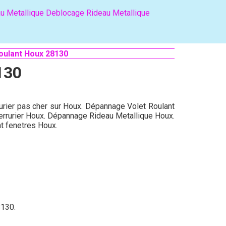
u Metallique
Deblocage Rideau Metallique
oulant Houx 28130
130
rurier pas cher sur Houx. Dépannage Volet Roulant
errurier Houx. Dépannage Rideau Metallique Houx.
t fenetres Houx.
8130.