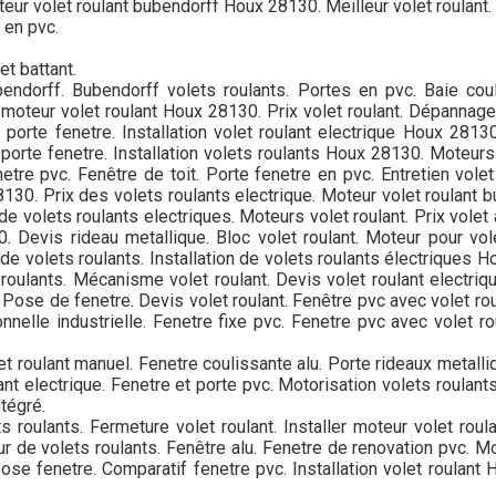
moteur volet roulant bubendorff Houx 28130. Meilleur volet roul
 en pvc.
et battant.
bendorff. Bubendorff volets roulants. Portes en pvc. Baie coul
 moteur volet roulant Houx 28130. Prix volet roulant. Dépannage
 porte fenetre. Installation volet roulant electrique Houx 2813
e porte fenetre. Installation volets roulants Houx 28130. Moteu
etre pvc. Fenêtre de toit. Porte fenetre en pvc. Entretien volet
30. Prix des volets roulants electrique. Moteur volet roulant bu
e volets roulants electriques. Moteurs volet roulant. Prix volet
30. Devis rideau metallique. Bloc volet roulant. Moteur pour vo
de volets roulants. Installation de volets roulants électriques H
roulants. Mécanisme volet roulant. Devis volet roulant electriq
 Pose de fenetre. Devis volet roulant. Fenêtre pvc avec volet ro
onnelle industrielle. Fenetre fixe pvc. Fenetre pvc avec volet ro
et roulant manuel. Fenetre coulissante alu. Porte rideaux metall
nt electrique. Fenetre et porte pvc. Motorisation volets roulan
ntégré.
s roulants. Fermeture volet roulant. Installer moteur volet rou
ur de volets roulants. Fenêtre alu. Fenetre de renovation pvc. Mot
ose fenetre. Comparatif fenetre pvc. Installation volet roulant