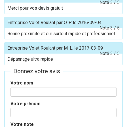
Noté
3
/
5
Merci pour vos devis gratuit
Entreprise Volet Roulant
par
O. P.
le
2016-09-04
Noté
3
/
5
Bonne proximite et sur surtout rapide et professionnel
Entreprise Volet Roulant
par
M. L.
le
2017-03-09
Noté
3
/
5
Dépannage ultra rapide
Donnez votre avis
Votre nom
Votre prénom
Votre note