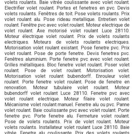
volets roulants. Baie vitrée coulissante avec volet roulant.
Electrifier volet roulant. Portes et fenetres en pvc. Devis
volets roulants. Fenêtres de toit. Pose volets roulants. Prix
volet roulant alu. Pose rideau metallique. Entretien volet
roulant. Fenêtre pvc avec volet roulant. Moteur electrique de
volet roulant. Axe motorisé volet roulant Luce 28110.
Moteur électrique volet roulant. Prix de volets roulants
electriques. Moteurs de volets roulants electriques.
Motorisation volet roulant existant. Pose fenetre pvc. Prix
volet roulant. Pose de porte fenetre. Devis fenetres pvc.
Fenêtres aluminium. Porte fenetre pvc avec volet roulant.
Grilles métalliques. Bloc fenetre volet roulant. Poser volet
roulant. Pose de volet roulant. Motorisation volet.
Motorisation volet roulant bubendorff. Enrouleur volet
roulant. Porte fenetre volet roulant. Pose de fenetre en
renovation. Moteur tubulaire volet roulant. Moteur
bubendorff volet roulant Luce 28110. Fenetre pvc avec
volet roulant electrique. Moteur filaire volet roulant.
Mécanisme volet roulant manuel. Fenetre alu ou pvc. Panne
volet roulant. Baie coulissante pvc avec volet roulant. Porte
fenetre pvc. Porte fenetre alu. Fermeture volet roulant.
Pose de volets roulants. Prix de volet roulant. Moteur
volets roulants. Installateur volet roulant Luce 28110. Baie
vitrée. Fenetre alu coulissante. Prix des volets roulants