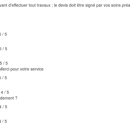
vant d'effectuer tout travaux ; le devis doit être signé par vos soins pré
5
/
5
5
/
5
5
/
5
.Merci pour votre service
5
/
5
é
4
/
5
idement ?
4
/
5
4
/
5