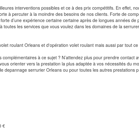
res interventions possibles et ce à des prix compétitifs. En effet, no
te à percuter à la moindre des besoins de nos clients. Forte de compé
, forte d’une expérience certaine certaine après de longues années de 
 toutes les services que vous voulez dans les domaines de la serrureri
volet roulant Orleans et d'opération volet roulant mais aussi par tout c
 complémentaires à ce sujet ? N’attendez plus pour prendre contact av
ous orienter vers la prestation la plus adaptée à vos nécessités du mo
n de depannage serrurier Orleans ou pour toutes les autres prestations
 €